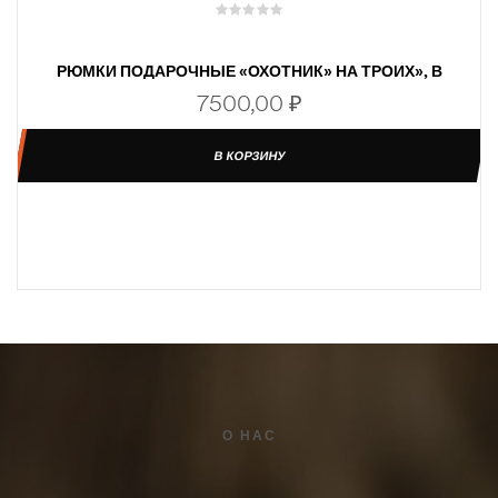
РЮМКИ ПОДАРОЧНЫЕ «ОХОТНИК» НА ТРОИХ», В
ФУТЛЯРЕ
7500,00
₽
В КОРЗИНУ
О НАС