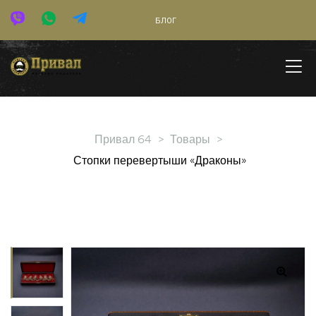
БЛОГ
Привал 64
>
Товары
>
Стопки перевертыши «Драконы»