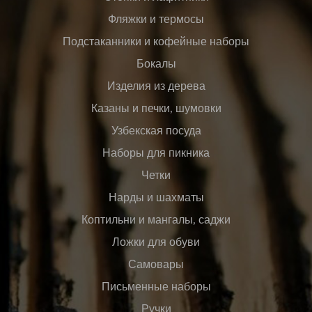
Фляжки и термосы
Подстаканники и кофейные наборы
Бокалы
Изделия из дерева
Казаны и печки, шумовки
Узбекская посуда
Наборы для пикника
Четки
Нарды и шахматы
Коптильни и мангалы, саджи
Ложки для обуви
Самовары
Письменные наборы
Ручки