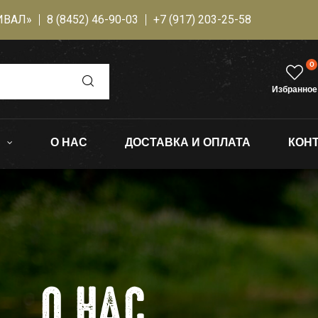
ИВАЛ»
8 (8452) 46-90-03
+7 (917) 203-25-58
0
Избранное
О НАС
ДОСТАВКА И ОПЛАТА
КОН
 НАС
О НАС