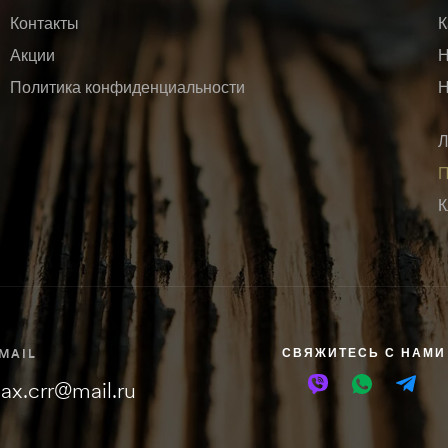
Контакты
К
Акции
Н
Политика конфиденциальности
Н
Л
П
К
СВЯЖИТЕСЬ С НАМИ
-MAIL
ax.crr@mail.ru