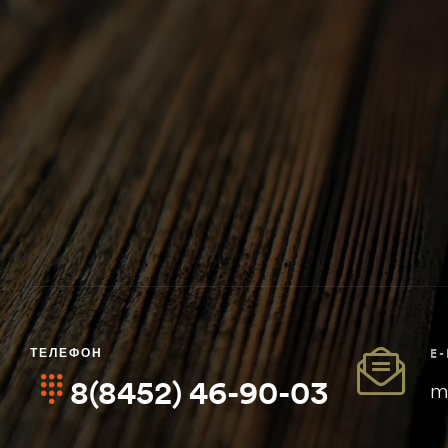
ности
ТЕЛЕФОН
E
8(8452) 46-90-03
m