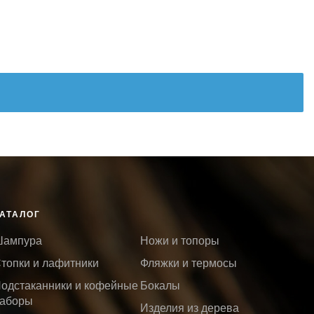
АТАЛОГ
ампура
Ножи и топоры
топки и лафитники
Фляжки и термосы
одстаканники и кофейные
Бокалы
аборы
Изделия из дерева