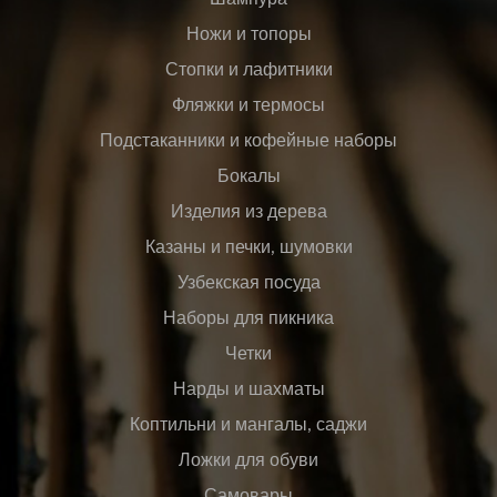
Ножи и топоры
Стопки и лафитники
Фляжки и термосы
Подстаканники и кофейные наборы
Бокалы
Изделия из дерева
Казаны и печки, шумовки
Узбекская посуда
Наборы для пикника
Четки
Нарды и шахматы
Коптильни и мангалы, саджи
Ложки для обуви
Самовары