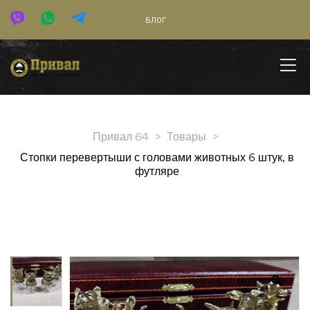
БЛОГ
Привал 64
>
Товары
>
Стопки перевертыши с головами животных 6 штук, в
футляре