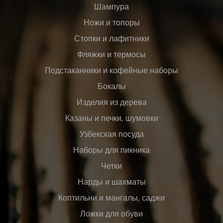
Шампура
Ножи и топоры
Стопки и лафитники
Фляжки и термосы
Подстаканники и кофейные наборы
Бокалы
Изделия из дерева
Казаны и печки, шумовки
Узбекская посуда
Наборы для пикника
Четки
Нарды и шахматы
Коптильни и мангалы, саджи
Ложки для обуви