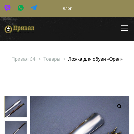
БЛОГ
Привал 64
>
Товары
>
Ложка для обуви «Орел»