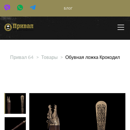
БЛОГ
Привал 64
>
Товары
>
Обувная ложка Крокодил