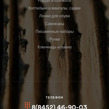
Нарды и шахматы
Коптильни и мангалы, саджи
Ложки для обуви
Самовары
Письменные наборы
Ручки
Ключницы и панно
ТЕЛЕФОН
8(8452) 46-90-03