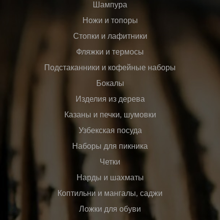
Шампура
Ножи и топоры
Стопки и лафитники
Фляжки и термосы
Подстаканники и кофейные наборы
Бокалы
Изделия из дерева
Казаны и печки, шумовки
Узбекская посуда
Наборы для пикника
Четки
Нарды и шахматы
Коптильни и мангалы, саджи
Ложки для обуви