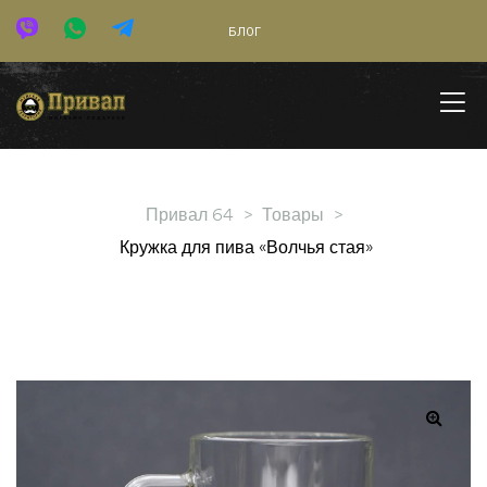
БЛОГ
Привал 64
>
Товары
>
Кружка для пива «Волчья стая»