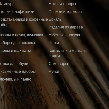
ампура
Ножи и топоры
топки и лафитники
Фляжки и термосы
одстаканники и кофейные
Бокалы
аборы
Изделия из дерева
азаны и печки, шумовки
Узбекская посуда
аборы для пикника
Четки
арды и шахматы
Коптильни и мангалы,
саджи
ожки для обуви
Самовары
исьменные наборы
Ручки
лючницы и панно