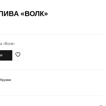
ПИВА «ВОЛК»
а «Волк»
НУ
 Кружки