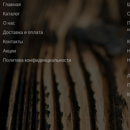
Главная
Ш
Каталог
С
О нас
П
н
Доставка и оплата
Контакты
К
Акции
Н
Политика конфиденциальности
Н
Л
П
К