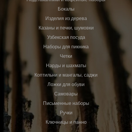
Бокалы
Изделия из дерева
Казаны и печки, шумовки
Узбекская посуда
Наборы для пикника
Четки
Нарды и шахматы
Коптильни и мангалы, саджи
Ложки для обуви
Самовары
Письменные наборы
Ручки
Ключницы и панно