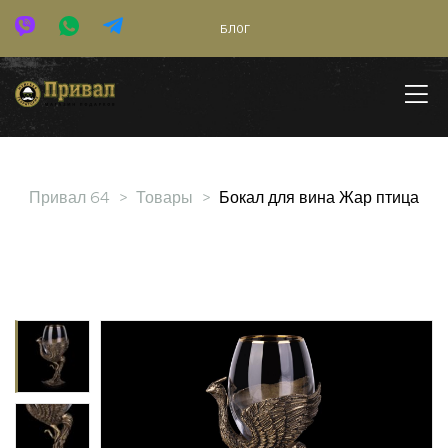
БЛОГ
Привал 64
>
Товары
>
Бокал для вина Жар птица