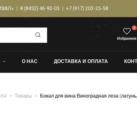
ИВАЛ»
8 (8452) 46-90-03
+7 (917) 203-25-58
0
Избранное
О НАС
ДОСТАВКА И ОПЛАТА
КОН
 64
>
Товары
>
Бокал для вина Виноградная лоза (латунь,