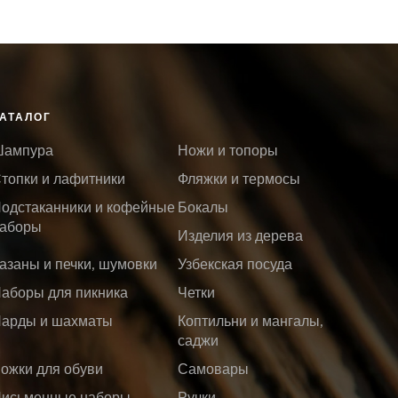
В КОРЗИНУ
АТАЛОГ
ампура
Ножи и топоры
топки и лафитники
Фляжки и термосы
одстаканники и кофейные
Бокалы
аборы
Изделия из дерева
азаны и печки, шумовки
Узбекская посуда
аборы для пикника
Четки
арды и шахматы
Коптильни и мангалы,
саджи
ожки для обуви
Самовары
исьменные наборы
Ручки