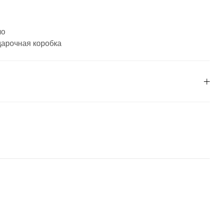
ло
дарочная коробка
необходимо
авторизоваться
.