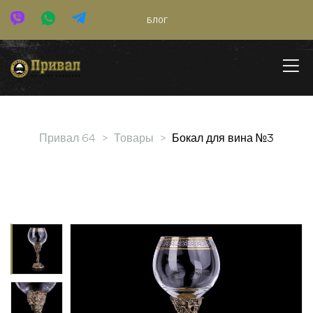
БЛОГ
Привал 64
>
Товары
>
Бокал для вина №3