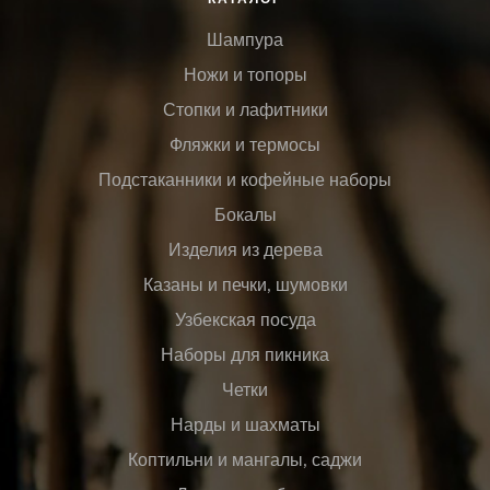
Шампура
Ножи и топоры
Стопки и лафитники
Фляжки и термосы
Подстаканники и кофейные наборы
Бокалы
Изделия из дерева
Казаны и печки, шумовки
Узбекская посуда
Наборы для пикника
Четки
Нарды и шахматы
Коптильни и мангалы, саджи