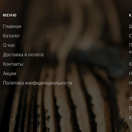
МЕНЮ
К
Главная
Ш
Каталог
С
О нас
П
н
Доставка и оплата
Контакты
К
Акции
Н
Политика конфиденциальности
Н
Л
П
К