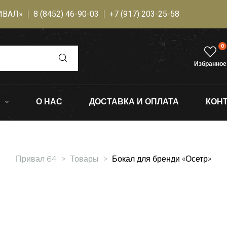
ИВАЛ»
8 (8452) 46-90-03
+7 (917) 203-25-58
0
Избранное
О НАС
ДОСТАВКА И ОПЛАТА
КОН
Привал 64
>
Товары
>
Бокал для бренди «Осетр»