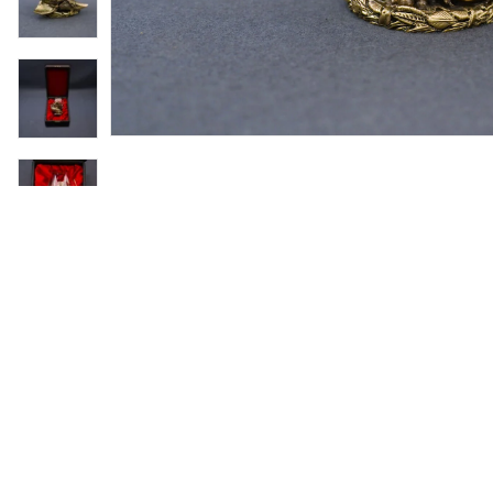
ности