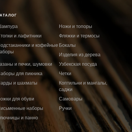
АТАЛОГ
ампура
Ножи и топоры
топки и лафитники
Фляжки и термосы
одстаканники и кофейные
Бокалы
аборы
Изделия из дерева
азаны и печки, шумовки
Узбекская посуда
аборы для пикника
Четки
арды и шахматы
Коптильни и мангалы,
саджи
ожки для обуви
Самовары
исьменные наборы
Ручки
лючницы и панно