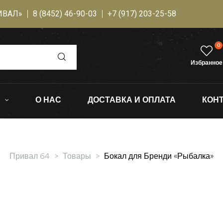
ИВАЛ»
8 (8452) 46-90-03
+7 (917) 203-25-58
0
Избранное
О НАС
ДОСТАВКА И ОПЛАТА
КОН
Привал 64
>
Товары
>
Бокал для Бренди «Рыбалка»