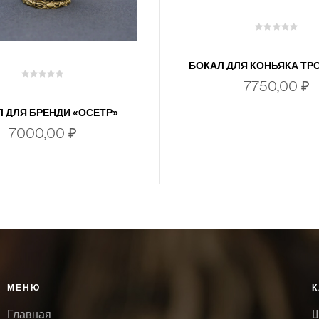
БОКАЛ ДЛЯ КОНЬЯКА Т
ОХОТА
7750,00
₽
 ДЛЯ БРЕНДИ «ОСЕТР»
7000,00
₽
В КОРЗИНУ
В КОРЗИНУ
МЕНЮ
К
Главная
Ш