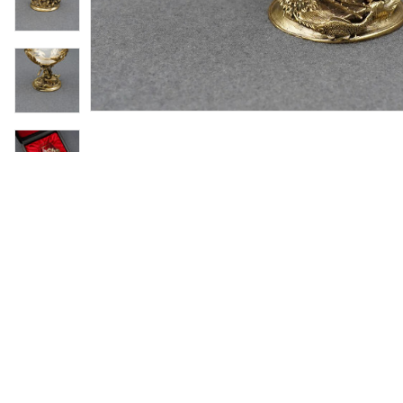
ности