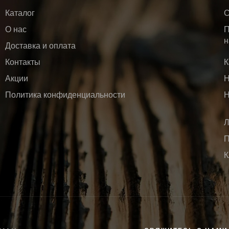
Каталог
С
О нас
П
н
Доставка и оплата
Контакты
К
Акции
Н
Политика конфиденциальности
Н
Л
П
К