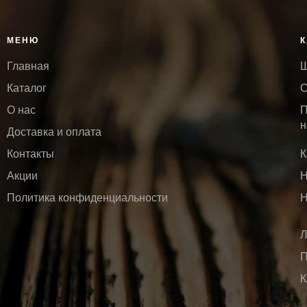
МЕНЮ
К
Главная
Ш
Каталог
С
О нас
П
н
Доставка и оплата
Контакты
К
Акции
Н
Политика конфиденциальности
Н
Л
П
К