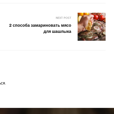
NEXT POST
2 способа замариновать мясо
для шашлыка
ься
.