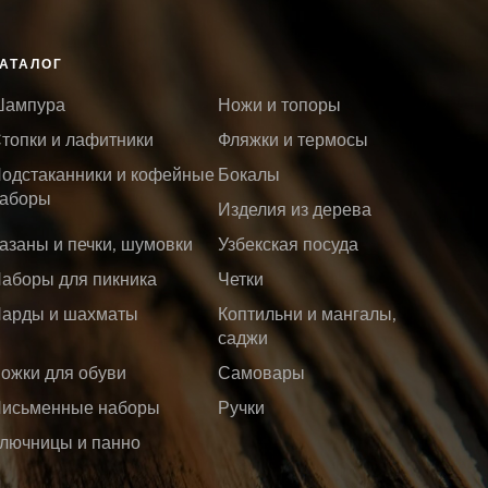
АТАЛОГ
ампура
Ножи и топоры
топки и лафитники
Фляжки и термосы
одстаканники и кофейные
Бокалы
аборы
Изделия из дерева
азаны и печки, шумовки
Узбекская посуда
аборы для пикника
Четки
арды и шахматы
Коптильни и мангалы,
саджи
ожки для обуви
Самовары
исьменные наборы
Ручки
лючницы и панно