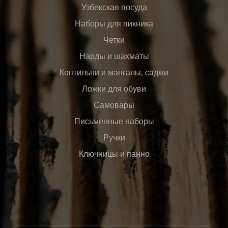
Узбекская посуда
Наборы для пикника
Четки
Нарды и шахматы
Коптильни и мангалы, саджи
Ложки для обуви
Самовары
Письменные наборы
Ручки
Ключницы и панно