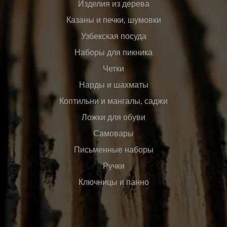
Изделия из дерева
Казаны и печки, шумовки
Узбекская посуда
Наборы для пикника
Четки
Нарды и шахматы
Коптильни и мангалы, саджи
Ложки для обуви
Самовары
Письменные наборы
Ручки
Ключницы и панно