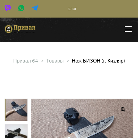
БЛОГ
Привал 64
>
Товары
>
Нож БИЗОН (г. Кизляр)