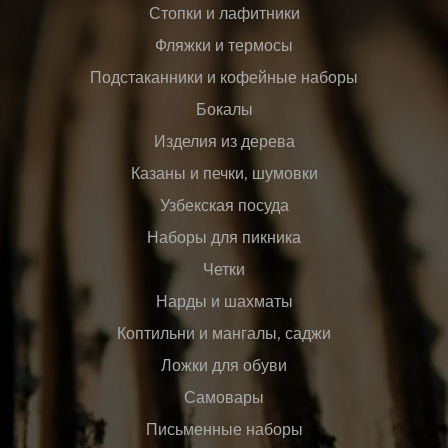
Стопки и лафитники
Фляжки и термосы
Подстаканники и кофейные наборы
Бокалы
Изделия из дерева
Казаны и печки, шумовки
Узбекская посуда
Наборы для пикника
Четки
Нарды и шахматы
Коптильни и мангалы, саджи
Ложки для обуви
Самовары
Письменные наборы