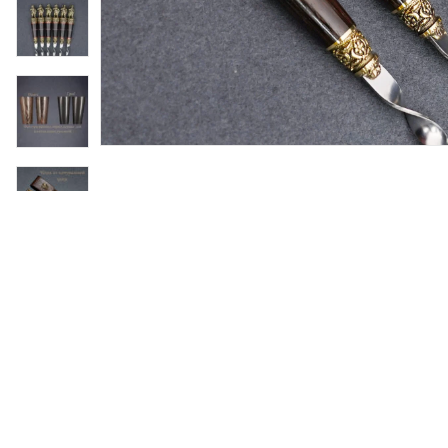
ности