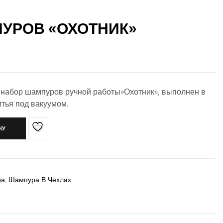
УРОВ «ОХОТНИК»
набор шампуров ручной работы»Охотник», выполнен в
итья под вакуумом.
НУ
ра
,
Шампура В Чехлах