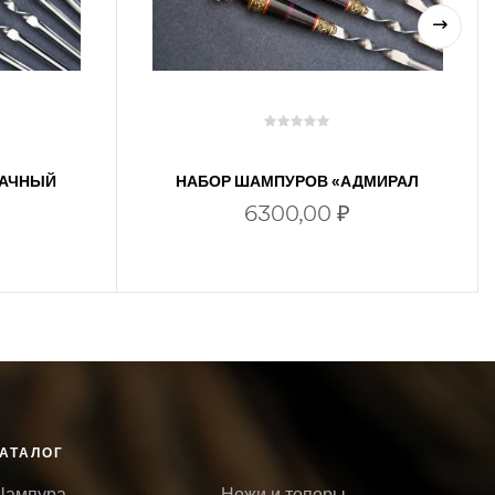
ДАЧНЫЙ
НАБОР ШАМПУРОВ «АДМИРАЛ
УШАКОВ»
6300,00
₽
В КОРЗИНУ
АТАЛОГ
ампура
Ножи и топоры