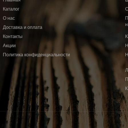
Каталог
С
О нас
П
н
Доставка и оплата
Контакты
К
Акции
Н
Политика конфиденциальности
Н
Л
П
К