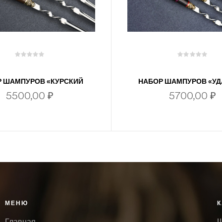
 ШАМПУРОВ «КУРСКИЙ
НАБОР ШАМПУРОВ «У
СОЛОВЕЙ»
УЛОВ»
5500,00
₽
5700,00
₽
В КОРЗИНУ
В КОРЗИНУ
МЕНЮ
К
Главная
Ш