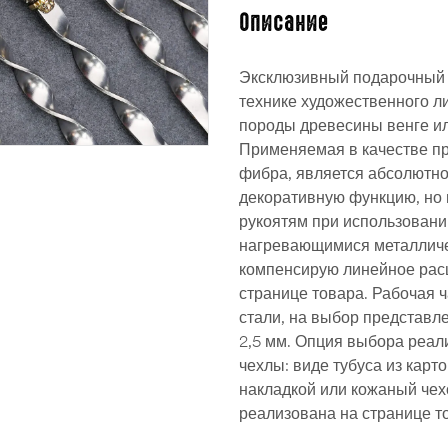
Описание
Эксклюзивный подарочный 
технике художественного л
породы древесины венге и
Применяемая в качестве п
фибра, является абсолютно
декоративную функцию, но 
рукоятям при использовани
нагревающимися металличе
компенсирую линейное рас
странице товара. Рабочая
стали, на выбор представл
2,5 мм. Опция выбора реал
чехлы: виде тубуса из карт
накладкой или кожаный чех
реализована на странице т