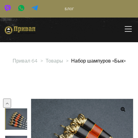
БЛОГ
Привал 64
>
Товары
>
Набор шампуров «Бык»