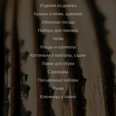
Изделия из дерева
Казаны и печки, шумовки
Узбекская посуда
Наборы для пикника
Четки
Нарды и шахматы
Коптильни и мангалы, саджи
Ложки для обуви
Самовары
Письменные наборы
Ручки
Ключницы и панно