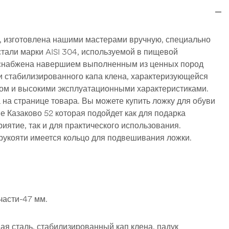
, изготовлена нашими мастерами вручную, специально
тали марки AISI 304, используемой в пищевой
снабжена навершием выполненным из ценных пород
ли стабилизированного капа клена, характеризующейся
ом и высокими эксплуатационными характеристиками.
на странице товара. Вы можете купить ложку для обуви
е Казаково 52 которая подойдет как для подарка
иятие, так и для практического использования.
рукояти имеется кольцо для подвешивания ложки.
части-47 мм.
я сталь, стабилизированный кап клена, падук