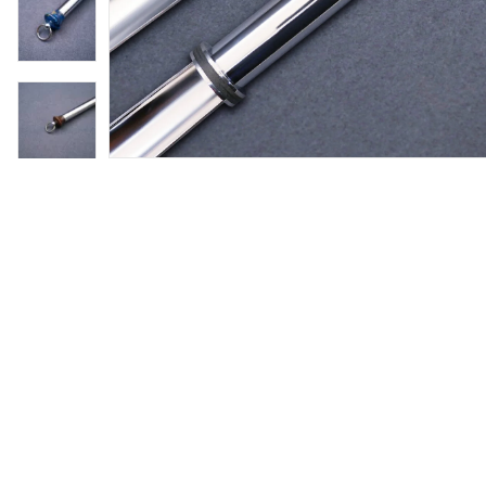
ности