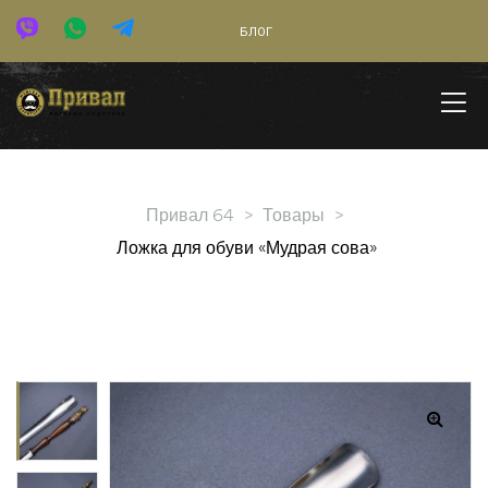
БЛОГ
Привал 64
>
Товары
>
Ложка для обуви «Мудрая сова»