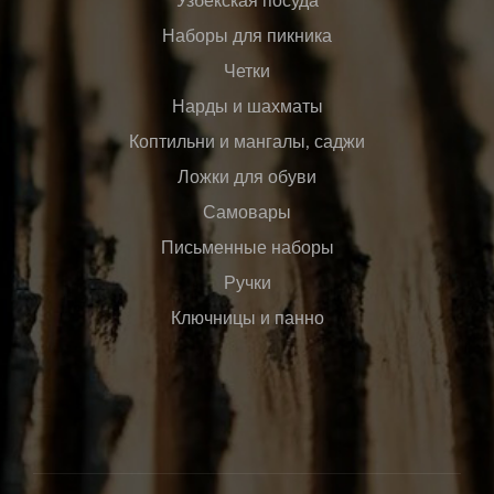
Наборы для пикника
Четки
Нарды и шахматы
Коптильни и мангалы, саджи
Ложки для обуви
Самовары
Письменные наборы
Ручки
Ключницы и панно